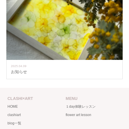
2025.04.09
お知らせ
CLASHI×ART
MENU
HOME
１day体験レッスン
clashiart
flower art lesson
blog一覧