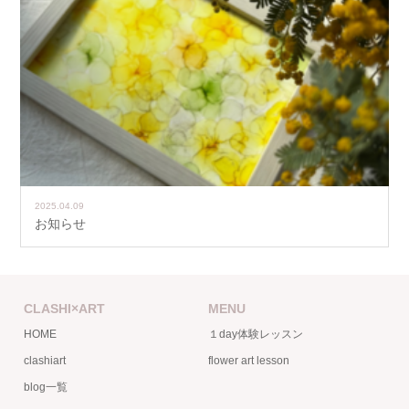
2025.04.09
お知らせ
CLASHI×ART
MENU
HOME
１day体験レッスン
clashiart
flower art lesson
blog一覧