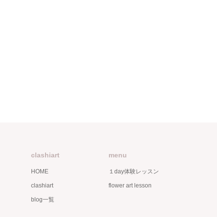
clashiart
menu
HOME
１day体験レッスン
clashiart
flower art lesson
blog一覧