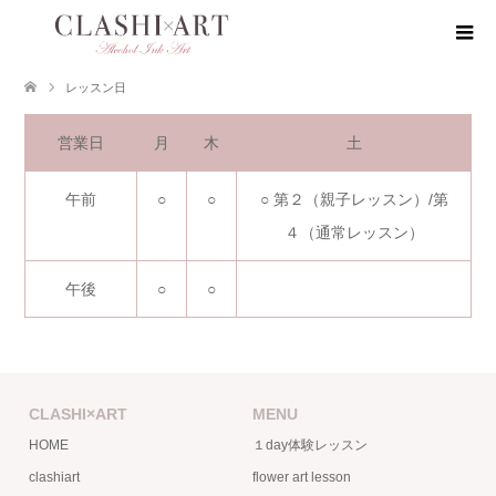
レッスン日
営業日
月
木
土
午前
○
○
○ 第２（親子レッスン）/第
４（通常レッスン）
午後
○
○
CLASHI×ART
MENU
HOME
１day体験レッスン
clashiart
flower art lesson